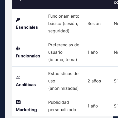
c
Funcionamiento
básico (sesión,
Sesión
N
Esenciales
seguridad)
Preferencias de
usuario
1 año
N
Funcionales
(idioma, tema)
Estadísticas de
uso
2 años
Sí
Analíticas
(anonimizadas)
Publicidad
1 año
Sí
Marketing
personalizada